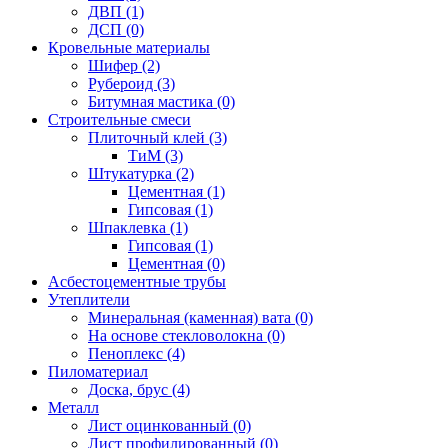
ДВП (1)
ДСП (0)
Кровельные материалы
Шифер (2)
Рубероид (3)
Битумная мастика (0)
Строительные смеси
Плиточный клей (3)
ТиМ (3)
Штукатурка (2)
Цементная (1)
Гипсовая (1)
Шпаклевка (1)
Гипсовая (1)
Цементная (0)
Асбестоцементные трубы
Утеплители
Минеральная (каменная) вата (0)
На основе стекловолокна (0)
Пеноплекс (4)
Пиломатериал
Доска, брус (4)
Металл
Лист оцинкованный (0)
Лист профилированный (0)