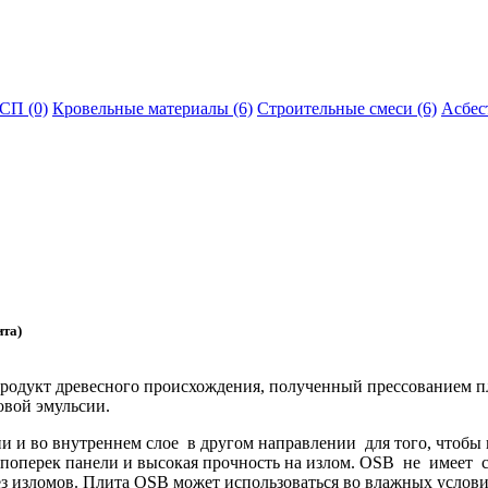
СП (0)
Кровельные материалы (6)
Строительные смеси (6)
Асбес
та)
одукт древесного происхождения, полученный прессованием пл
овой эмульсии.
и во внутреннем слое в другом направлении для того, чтобы пр
поперек панели и высокая прочность на излом. OSB не имеет ст
ез изломов. Плита OSB может использоваться во влажных услови