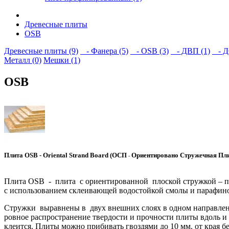
Древесные плиты
OSB
Древесные плиты (9)
- Фанера (5)
- OSB (3)
- ДВП (1)
- Д
Металл (0)
Мешки (1)
OSB
Плита OSB - Oriental Strand Board (ОСП
Ориентировано Стружечная Пли
-
Плита OSB - плита с ориентированной плоской стружкой – пр
с использованием склеивающей водостойкой смолы и парафин
Стружки выравнены в двух внешних слоях в одном направлени 
ровное распространение твердости и прочности плиты вдоль и 
клеится. Плиты можно прибивать гвоздями до 10 мм. от края б