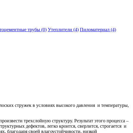
тоцементные трубы (0)
Утеплители (4)
Пиломатериал (4)
оских стружек в условиях высокого давления и температуры,
оизвести трехслойную структуру. Результат этого процесса –
руктурных дефектов, легко кроится, сверлится, строгается и
ях, благодаря своей влагоустойчивости, низкой