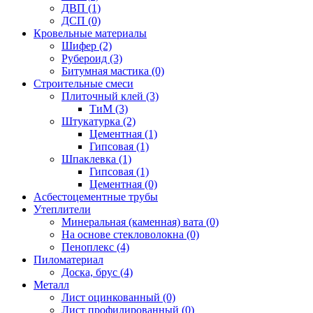
ДВП (1)
ДСП (0)
Кровельные материалы
Шифер (2)
Рубероид (3)
Битумная мастика (0)
Строительные смеси
Плиточный клей (3)
ТиМ (3)
Штукатурка (2)
Цементная (1)
Гипсовая (1)
Шпаклевка (1)
Гипсовая (1)
Цементная (0)
Асбестоцементные трубы
Утеплители
Минеральная (каменная) вата (0)
На основе стекловолокна (0)
Пеноплекс (4)
Пиломатериал
Доска, брус (4)
Металл
Лист оцинкованный (0)
Лист профилированный (0)